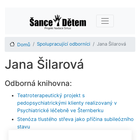
Přejít
Main navigation
k
hlavnímu
obsahu
Spolupracující odborníci
Jana Šilarová
Domů
Jana Šilarová
Odborná knihovna:
Teatroterapeutický projekt s
pedopsychiatrickými klienty realizovaný v
Psychiatrické léčebně ve Šternberku
Stenóza tlustého střeva jako příčina subileózního
stavu
Zdravotní klaun