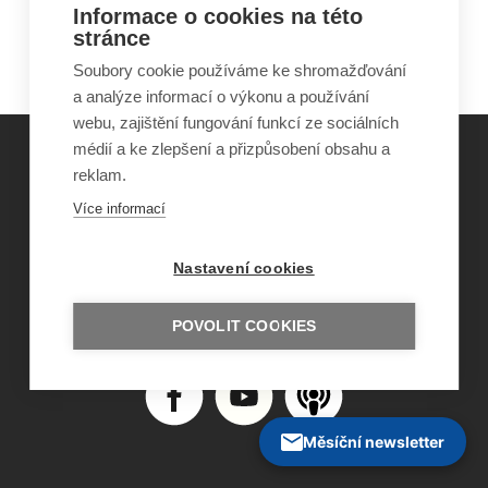
Teatroterapeutický projekt s
Informace o cookies na této
stránce
pedopsychiatrickými klienty
Soubory cookie používáme ke shromažďování
a analýze informací o výkonu a používání
webu, zajištění fungování funkcí ze sociálních
médií a ke zlepšení a přizpůsobení obsahu a
reklam.
©
Obecně prospěšná společnost Sirius
, o.p.s.
Více informací
2011–2026
Šance Dětem
ISSN 1805-8876
Nastavení cookies
nazory@sancedetem.cz
Odběr novinek e-mailem
POVOLIT COOKIES
Informace o webu
Ochrana osobních údajů
Měsíční newsletter