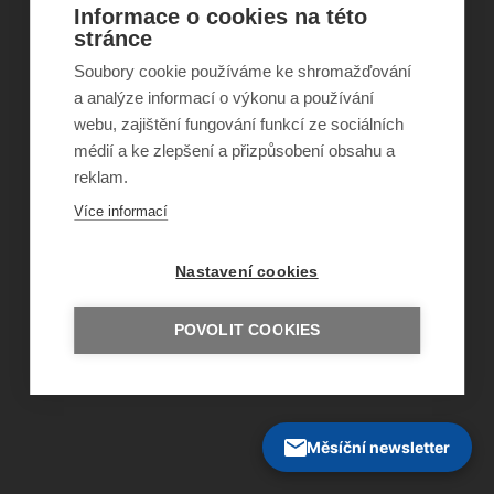
Informace o cookies na této
stránce
Soubory cookie používáme ke shromažďování
©
Obecně prospěšná společnost Sirius
, o.p.s.
a analýze informací o výkonu a používání
2011–2026
webu, zajištění fungování funkcí ze sociálních
Šance Dětem
médií a ke zlepšení a přizpůsobení obsahu a
ISSN 1805-8876
nazory@sancedetem.cz
reklam.
Odběr novinek e-mailem
Více informací
Informace o webu
Ochrana osobních údajů
Nastavení cookies
POVOLIT COOKIES
Měsíční newsletter