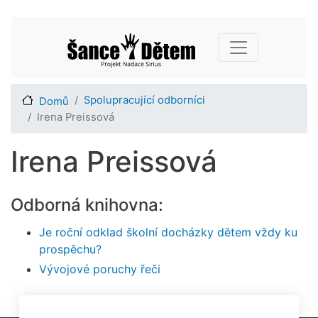
Přejít
Main navigation
k
hlavnímu
obsahu
Spolupracující odborníci
Domů
Irena Preissová
Irena Preissová
Odborná knihovna:
Je roční odklad školní docházky dětem vždy ku
prospěchu?
Vývojové poruchy řeči