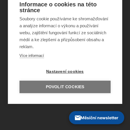
Informace o cookies na této
©
Obecně prospěšná společnost Sirius
, o.p.s.
stránce
2011–2026
Soubory cookie používáme ke shromažďování
Šance Dětem
ISSN 1805-8876
a analýze informací o výkonu a používání
nazory@sancedetem.cz
webu, zajištění fungování funkcí ze sociálních
Odběr novinek e-mailem
médií a ke zlepšení a přizpůsobení obsahu a
Informace o webu
reklam.
Ochrana osobních údajů
Více informací
Nastavení cookies
POVOLIT COOKIES
Měsíční newsletter