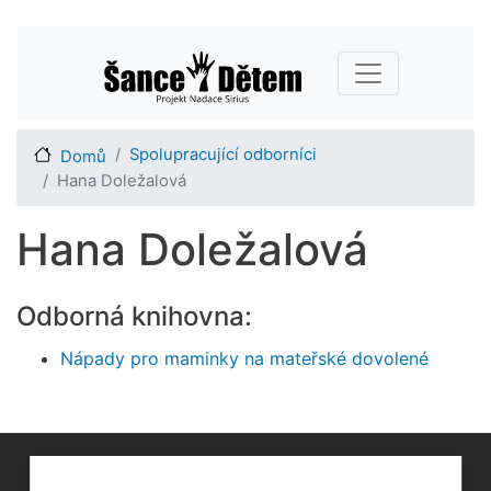
Přejít
Main navigation
k
hlavnímu
obsahu
Spolupracující odborníci
Domů
Hana Doležalová
Hana Doležalová
Odborná knihovna:
Nápady pro maminky na mateřské dovolené