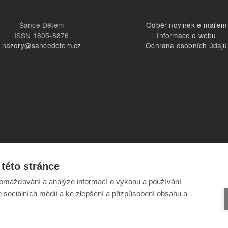
Šance Dětem
Odběr novinek e-mailem
ISSN 1805-8876
Informace o webu
nazory@sancedetem.cz
Ochrana osobních údajů
této stránce
omažďování a analýze informací o výkonu a používání
e sociálních médií a ke zlepšení a přizpůsobení obsahu a