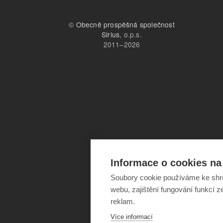
©
Obecně prospěšná společnost
Sirius
, o.p.s.
2011–2026
Informace o cookies na 
Soubory cookie používáme ke shr
webu, zajištění fungování funkcí z
reklam.
Více informací