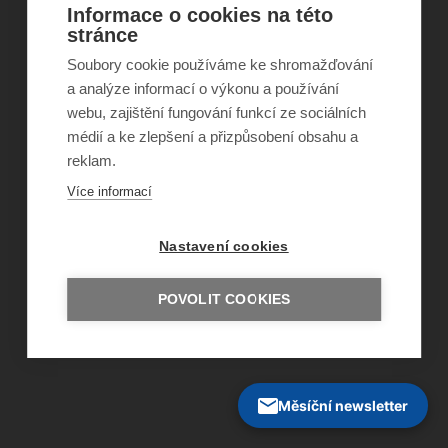
Informace o cookies na této
©
Obecně prospěšná společnost Sirius
, o.p.s.
stránce
2011–2026
Soubory cookie používáme ke shromažďování
Šance Dětem
ISSN 1805-8876
a analýze informací o výkonu a používání
nazory@sancedetem.cz
webu, zajištění fungování funkcí ze sociálních
Odběr novinek e-mailem
médií a ke zlepšení a přizpůsobení obsahu a
Informace o webu
reklam.
Ochrana osobních údajů
Více informací
Nastavení cookies
POVOLIT COOKIES
Měsíční newsletter