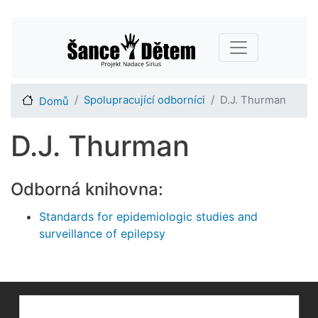
Přejít
Main navigation
k
hlavnímu
obsahu
Spolupracující odborníci
D.J. Thurman
Domů
D.J. Thurman
Odborná knihovna:
Standards for epidemiologic studies and
surveillance of epilepsy