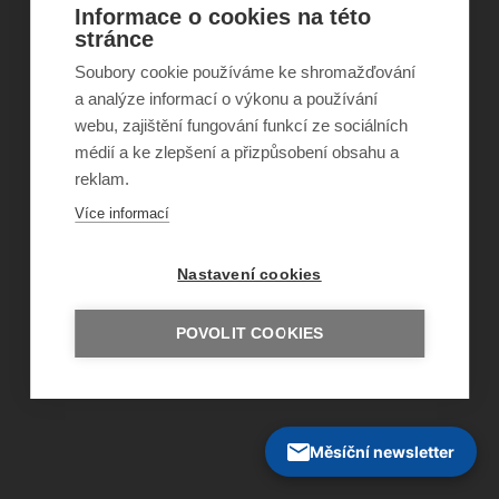
Informace o cookies na této
stránce
©
Obecně prospěšná společnost Sirius
, o.p.s.
Soubory cookie používáme ke shromažďování
2011–2026
a analýze informací o výkonu a používání
Šance Dětem
ISSN 1805-8876
webu, zajištění fungování funkcí ze sociálních
nazory@sancedetem.cz
médií a ke zlepšení a přizpůsobení obsahu a
Odběr novinek e-mailem
reklam.
Informace o webu
Ochrana osobních údajů
Více informací
Nastavení cookies
POVOLIT COOKIES
Měsíční newsletter