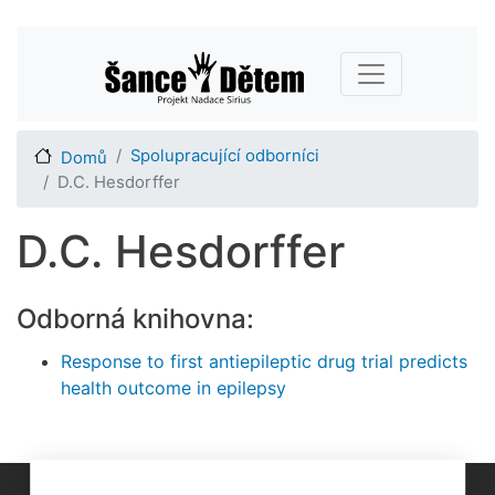
Přejít
Main navigation
k
hlavnímu
obsahu
Spolupracující odborníci
Domů
D.C. Hesdorffer
D.C. Hesdorffer
Odborná knihovna:
Response to first antiepileptic drug trial predicts
health outcome in epilepsy