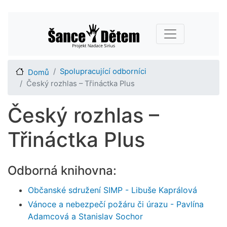
Přejít
Main navigation
k
hlavnímu
obsahu
Spolupracující odborníci
Domů
Český rozhlas – Třináctka Plus
Český rozhlas –
Třináctka Plus
Odborná knihovna:
Občanské sdružení SIMP - Libuše Kaprálová
Vánoce a nebezpečí požáru či úrazu - Pavlína
Adamcová a Stanislav Sochor