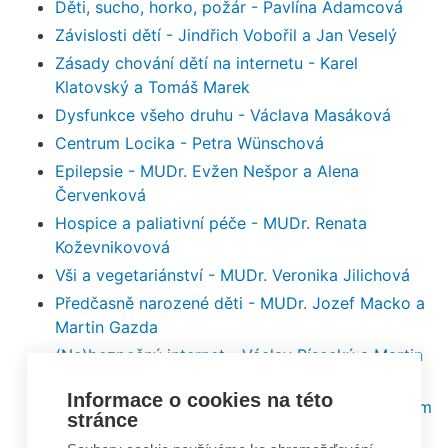
Děti, sucho, horko, požár - Pavlína Adamcová
Závislosti dětí - Jindřich Vobořil a Jan Veselý
Zásady chování dětí na internetu - Karel
Klatovský a Tomáš Marek
Dysfunkce všeho druhu - Václava Masáková
Centrum Locika - Petra Wünschová
Epilepsie - MUDr. Evžen Nešpor a Alena
Červenková
Hospice a paliativní péče - MUDr. Renata
Koževnikovová
Vši a vegetariánství - MUDr. Veronika Jilichová
Předčasně narozené děti - MUDr. Jozef Macko a
Martin Gazda
(Ne)bezpečný internet - Václav Písecký a Martin
Kožíšek
Informace o cookies na této
Dům Ronalda McDonalda - Marek Šedivý a Viliam
stránce
Kunik