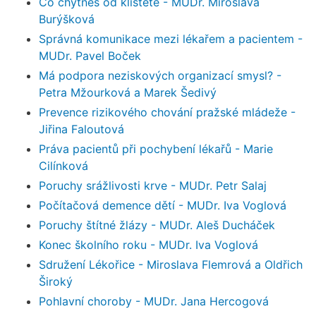
Co chytneš od klíštěte - MUDr. Miroslava
Burýšková
Správná komunikace mezi lékařem a pacientem -
MUDr. Pavel Boček
Má podpora neziskových organizací smysl? -
Petra Mžourková a Marek Šedivý
Prevence rizikového chování pražské mládeže -
Jiřina Faloutová
Práva pacientů při pochybení lékařů - Marie
Cilínková
Poruchy srážlivosti krve - MUDr. Petr Salaj
Počítačová demence dětí - MUDr. Iva Voglová
Poruchy štítné žlázy - MUDr. Aleš Ducháček
Konec školního roku - MUDr. Iva Voglová
Sdružení Lékořice - Miroslava Flemrová a Oldřich
Široký
Pohlavní choroby - MUDr. Jana Hercogová