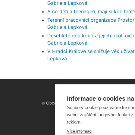
Gabriela Lepková
A co děti a teenageři, mají si kde hr
Terénní pracovníci organizace Prostor 
Gabriela Lepková
Desetileté děti kouří a jejich okolí ni
Gabriela Lepková
V Hradci Králové se snižuje věk uživat
Lepková
Informace o cookies na 
©
Obecně prospěšná společnost
Soubory cookie používáme ke shr
Sirius
, o.p.s.
2011–2026
webu, zajištění fungování funkcí z
reklam.
Více informací