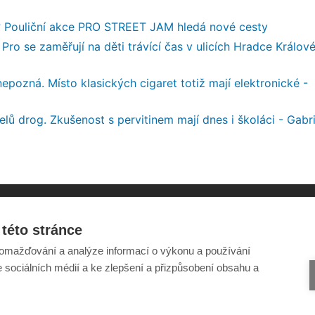
át? Pouliční akce PRO STREET JAM hledá nové cesty
Pro se zaměřují na děti trávící čas v ulicích Hradce Králové
c nepozná. Místo klasických cigaret totiž mají elektronické -
elů drog. Zkušenost s pervitinem mají dnes i školáci - Gabr
této stránce
Šance Dětem
Odběr novinek e-mailem
omažďování a analýze informací o výkonu a používání
ISSN 1805-8876
Informace o webu
nazory@sancedetem.cz
Ochrana osobních údajů
e sociálních médií a ke zlepšení a přizpůsobení obsahu a