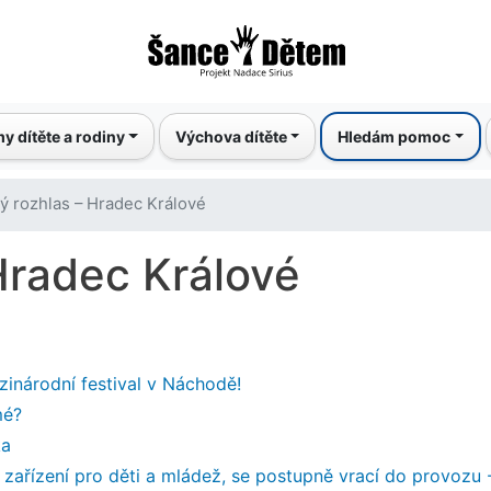
Přejít
k
hlavnímu
obsahu
y dítěte a rodiny
Výchova dítěte
Hledám pomoc
ý rozhlas – Hradec Králové
Hradec Králové
zinárodní festival v Náchodě!
mé?
ka
zařízení pro děti a mládež, se postupně vrací do provozu 