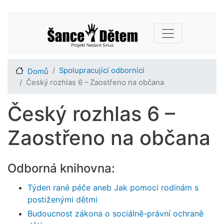
Přejít
Main navigation
k
hlavnímu
obsahu
Spolupracující odborníci
Domů
Český rozhlas 6 – Zaostřeno na občana
Český rozhlas 6 –
Zaostřeno na občana
Odborná knihovna:
Týden rané péče aneb Jak pomoci rodinám s
postiženými dětmi
Budoucnost zákona o sociálně-právní ochraně