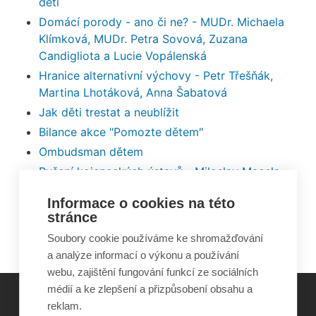
dětí
Domácí porody - ano či ne? - MUDr. Michaela
Klímková, MUDr. Petra Sovová, Zuzana
Candigliota a Lucie Vopálenská
Hranice alternativní výchovy - Petr Třešňák,
Martina Lhotáková, Anna Šabatová
Jak děti trestat a neublížit
Bilance akce "Pomozte dětem"
Ombudsman dětem
Rušení kojeneckých ústavů - Miloslav Macela,
Jaroslava Lukešová a Věduna Bubleová
Informace o cookies na této
E-cigarety - MUDr. Petr Popov, Miloslava
stránce
Fléglová a Eva Králíková
Soubory cookie používáme ke shromažďování
a analýze informací o výkonu a používání
webu, zajištění fungování funkcí ze sociálních
médií a ke zlepšení a přizpůsobení obsahu a
reklam.