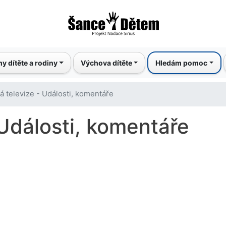
Přejít
k
hlavnímu
obsahu
y dítěte a rodiny
Výchova dítěte
Hledám pomoc
á televize - Události, komentáře
 Události, komentáře