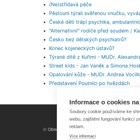
(Ne)střídavá péče
Pěstouni týrali svěřenou vnučku, vyvá
České děti trápí psychika, ambulantní
"Alternativní" rodiče před soudem / Ka
Česko bez dětských psychiatrů?
Konec kojeneckých ústavů?
Týrané dítě z Kuřimi - MUDr. Alexand
Street kids - Jan Vaněk a Simona Ho
Opalování kůže - MUDr. Andrea Vocil
Představení Poutníci po hvězdách
Informace o cookies na 
Soubory cookie používáme ke shr
webu, zajištění fungování funkcí z
reklam.
©
Obecně prospěšná společnost
Sirius
, o.p.s.
Více informací