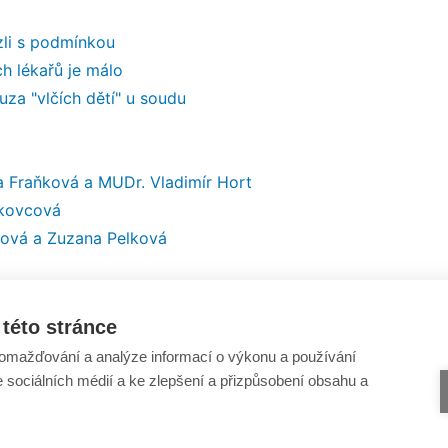
zli s podmínkou
ch lékařů je málo
uza "vlčích dětí" u soudu
ra Fraňková a MUDr. Vladimír Hort
skovcová
ková a Zuzana Pelková
této stránce
omažďování a analýze informací o výkonu a používání
e sociálních médií a ke zlepšení a přizpůsobení obsahu a
Šance Dětem
Odběr novinek e-mailem
ISSN 1805-8876
Informace o webu