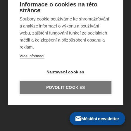
Informace o cookies na této
©
Obecně prospěšná společnost Sirius
, o.p.s.
stránce
2011–2026
Soubory cookie používáme ke shromažďování
Šance Dětem
ISSN 1805-8876
a analýze informací o výkonu a používání
nazory@sancedetem.cz
webu, zajištění fungování funkcí ze sociálních
Odběr novinek e-mailem
médií a ke zlepšení a přizpůsobení obsahu a
Informace o webu
reklam.
Ochrana osobních údajů
Více informací
Nastavení cookies
POVOLIT COOKIES
Měsíční newsletter