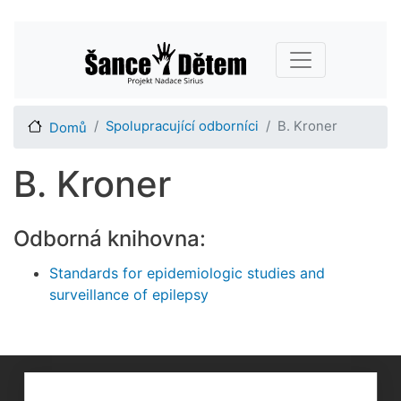
Přejít
Main navigation
k
hlavnímu
obsahu
Spolupracující odborníci
B. Kroner
Domů
B. Kroner
Odborná knihovna:
Standards for epidemiologic studies and
surveillance of epilepsy