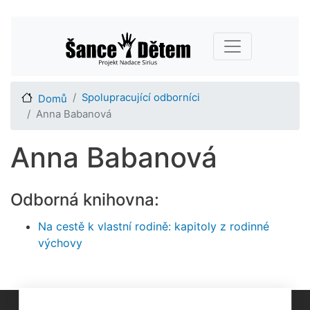
Přejít
Main navigation
k
hlavnímu
obsahu
Spolupracující odborníci
Domů
Anna Babanová
Anna Babanová
Odborná knihovna:
Na cestě k vlastní rodině: kapitoly z rodinné
výchovy