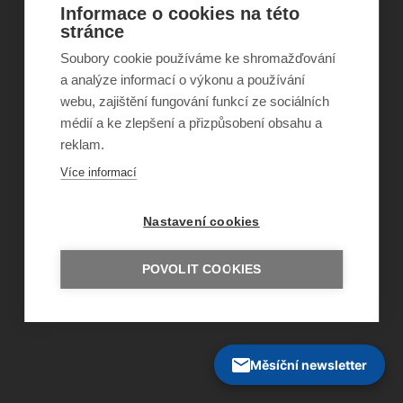
Informace o cookies na této
stránce
©
Obecně prospěšná společnost Sirius
, o.p.s.
Soubory cookie používáme ke shromažďování
2011–2026
a analýze informací o výkonu a používání
Šance Dětem
ISSN 1805-8876
webu, zajištění fungování funkcí ze sociálních
nazory@sancedetem.cz
médií a ke zlepšení a přizpůsobení obsahu a
Odběr novinek e-mailem
reklam.
Informace o webu
Ochrana osobních údajů
Více informací
Nastavení cookies
POVOLIT COOKIES
Měsíční newsletter