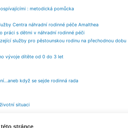
dospívajícími : metodická pomůcka
služby Centra náhradní rodinné péče Amalthea
o práci s dětmi v náhradní rodinné péči
zející služby pro pěstounskou rodinu na přechodnou dobu
o vývoje dítěte od 0 do 3 let
ení…aneb když se sejde rodinná rada
ivotní situaci
bré praxe
této stránce