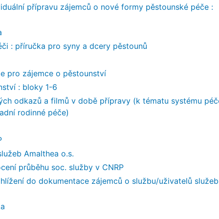
ividuální přípravu zájemců o nové formy pěstounské péče :
a
či : příručka pro syny a dcery pěstounů
ce pro zájemce o pěstounství
tví : bloky 1-6
ých odkazů a filmů v době přípravy (k tématu systému péč
adní rodinné péče)
P
služeb Amalthea o.s.
ocení průběhu soc. služby v CNRP
hlížení do dokumentace zájemců o službu/uživatelů služeb
ka