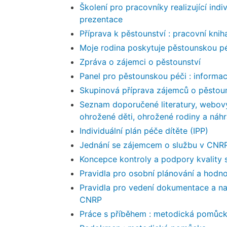
Školení pro pracovníky realizující ind
prezentace
Příprava k pěstounství : pracovní knih
Moje rodina poskytuje pěstounskou pé
Zpráva o zájemci o pěstounství
Panel pro pěstounskou péči : informa
Skupinová příprava zájemců o pěstouns
Seznam doporučené literatury, webov
ohrožené děti, ohrožené rodiny a náhr
Individuální plán péče dítěte (IPP)
Jednání se zájemcem o službu v CNR
Koncepce kontroly a podpory kvality 
Pravidla pro osobní plánování a hodn
Pravidla pro vedení dokumentace a na
CNRP
Práce s příběhem : metodická pomůc