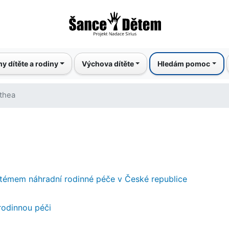
Přejít
k
hlavnímu
obsahu
y dítěte a rodiny
Výchova dítěte
Hledám pomoc
thea
stémem náhradní rodinné péče v České republice
rodinnou péči