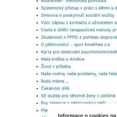
Rodokmen : metodická pomůcka
Systemický přístup v práci s dětmi a 
Smlouva o poskytnutí sociální služby
Vzor zápisu z kontaktu s uživatelem 
Cesta k dítěti: terapeutické metody pr
Zkušenosti s PPPD z pohledu doprová
O pěstounství ... spot Amalthea z.s.
Karty pro sledování psychomotorickéh
Malá knížka o Amálce
Život v příběhu
Naše rodina, naše problémy, naše řeš
Budu máma ...
Čekám(e) dítě
Síť služeb pro těhotné ženy v obtížné ž
Pro zájemce o pěstounskou péči
Předškolní klub Amálka - příručka do
Informace o cookies na 