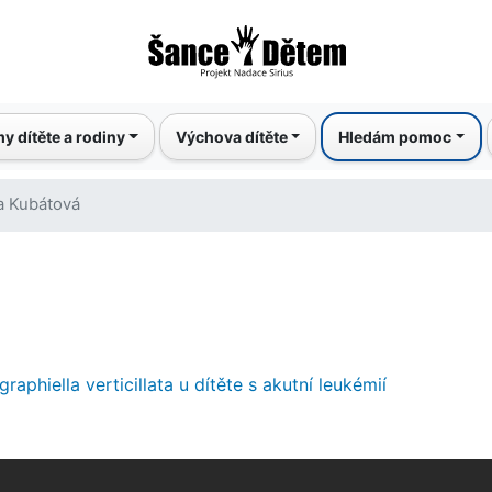
Přejít
k
hlavnímu
obsahu
y dítěte a rodiny
Výchova dítěte
Hledám pomoc
a Kubátová
iella verticillata u dítěte s akutní leukémií