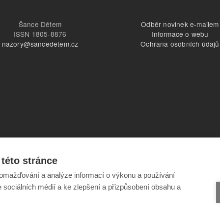
Šance Dětem
Odběr novinek e-mailem
ISSN 1805-8876
Informace o webu
nazory@sancedetem.cz
Ochrana osobních údajů
této stránce
omažďování a analýze informací o výkonu a používání
e sociálních médií a ke zlepšení a přizpůsobení obsahu a