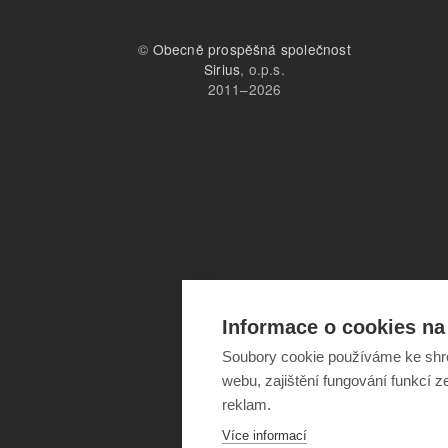
©
Obecně prospěšná společnost
Sirius
, o.p.s.
2011–2026
Informace o cookies na 
Soubory cookie používáme ke shr
webu, zajištění fungování funkcí z
reklam.
Více informací