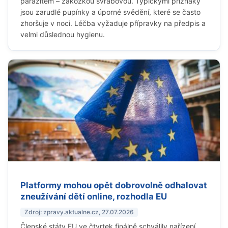
parazitem – zákožkou svrabovou. Typickými příznaky
jsou zarudlé pupínky a úporné svědění, které se často
zhoršuje v noci. Léčba vyžaduje přípravky na předpis a
velmi důslednou hygienu.
Platformy mohou opět dobrovolně odhalovat
zneužívání dětí online, rozhodla EU
Zdroj: zpravy.aktualne.cz, 27.07.2026
Členské státy EU ve čtvrtek finálně schválily nařízení,