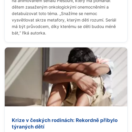
na animovaném seriálu Plešouni, který má pomáhat
dětem zasaženým onkologickými onemocněními a
detabuizovat toto téma. „Snažíme se nemoc
vysvětlovat skrze metafory, kterým děti rozumí. Seriál
má být průvodcem, díky kterému se děti budou méně
bát,“ říká autorka.
Krize v českých rodinách: Rekordně přibylo
týraných dětí