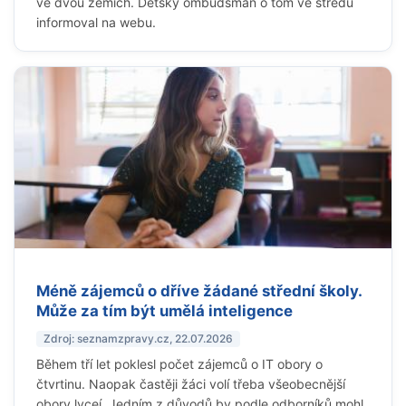
ve dvou zemích. Dětský ombudsman o tom ve středu
informoval na webu.
Méně zájemců o dříve žádané střední školy.
Může za tím být umělá inteligence
Zdroj: seznamzpravy.cz, 22.07.2026
Během tří let poklesl počet zájemců o IT obory o
čtvrtinu. Naopak častěji žáci volí třeba všeobecnější
obory lyceí. Jedním z důvodů by podle odborníků mohl