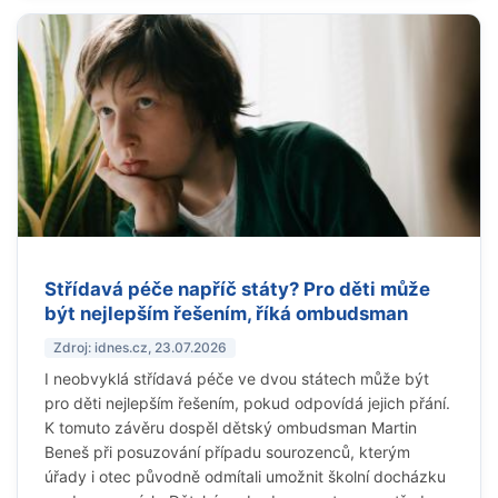
Střídavá péče napříč státy? Pro děti může
být nejlepším řešením, říká ombudsman
Zdroj: idnes.cz, 23.07.2026
I neobvyklá střídavá péče ve dvou státech může být
pro děti nejlepším řešením, pokud odpovídá jejich přání.
K tomuto závěru dospěl dětský ombudsman Martin
Beneš při posuzování případu sourozenců, kterým
úřady i otec původně odmítali umožnit školní docházku