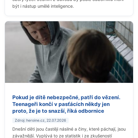
být i nástup umělé inteligence.
Pokud je dítě nebezpečné, patří do vězení.
Teenageři končí v pasťácích někdy jen
proto, že je to snazší, říká odbornice
Zdroj: heroine.cz, 22.07.2026
Dnešní děti jsou častěji násilné a činy, které páchají, jsou
závažnější. Vyplývá to ze statistik i ze zkušeností