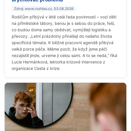
Zdroj: wave.rozhlas.cz, 03.08.2026
Rodičům přibývá v létě celá řada povinností – vozí děti
na příměstské tábory, berou je s sebou do práce, řeší,
co budou doma samy obědvat, vymýšlejí logistiku a
převozy. „Letní prázdniny přinášejí do našeho života
specifická témata. K běžné pracovní agendě přibývá
velká porce péče. Máme pocit, že když jsme péči
nezajistili jinde, urveme ji celou sami. A to se nedá,“ říká
Lucie Hermánková, lektorka krizové intervence z
organizace Cesta z krize.