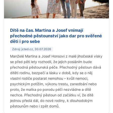
Dítě na čas. Martina a Josef vnímají
přechodné pěstounství jako dar pro svěřené
děti i pro sebe
Zdroj: jcted.cz, 30.07.2026
Manželé Martina a Josef Honsovi z malé jihočeské vísky
se před pěti lety rozhodli, že jejich posláním bude
přechodná pěstounská péče. Přechodný pěstoun dává
dítěti rodinu, bezpečí a lásku v době, kdy se o něj
vlastní rodiče postarat nemohou – kvůli nemoci,
psychickým potížím, výkonu trestu, zanedbání nebo
proto, že matka po porodu péči nezvládne a dítě
nechce. Přechodný pěstoun od začátku ví, že dítě
jednou předá dál, do nové rodiny, k dlouhodobým
pěstounům nebo i zpět domů.