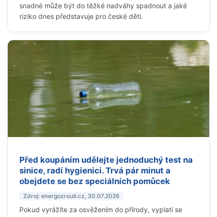
snadné může být do těžké nadváhy spadnout a jaké
riziko dnes představuje pro české děti.
Před koupáním udělejte jednoduchý test na
sinice, radí hygienici. Trvá pár minut a
obejdete se bez speciálních pomůcek
Zdroj: energozrouti.cz, 30.07.2026
Pokud vyrážíte za osvěžením do přírody, vyplatí se