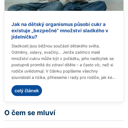
Jak na dětský organismus působí cukr a
existuje „bezpečné” množství sladkého v
jídelníčku?
Sladkosti jsou běžnou součástí dětského světa.
Odměny, oslavy, svačiny… Jenže zatímco malé
množství cukru může být v pořádku, jeho nadbytek se
postupně promítá do zdraví dítěte – a často víc, než si
rodiče uvědomují. V článku popíšeme všechny
souvislosti a rizika, přineseme i rady pro rodiče, jak ke
sladkostem v dětském jídelníčku přistupovat a
komunikovat o nich s dětmi.
celý článek
O čem se mluví