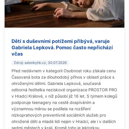
Dětí s duševními potížemi přibývá, varuje
Gabriela Lepková. Pomoc často nepřichází
včas
Zdroj: salonkyhk.cz, 30.07.2026
Před nedávnem v kategorii Osobnost roku získala cenu
Časovaná bota za dlouhodobý přínos v oblasti práce s
ohroženými dětmi. Gabriela Lepková, současná
odborná ředitelka neziskové organizace PROSTOR PRO
v Hradci Králové, v níž působí již 16 let. S týmem kolegů
podporuje teenagery na cestě dospíváním a
významnou měrou se podílela na rozšíření
nízkoprahových preventivně sociálních služeb pro
ohrožené děti a mladé lidi nejen v Hradci, ale i v dalších
sedmi městech v kraji. Kromě toho je lektorkou