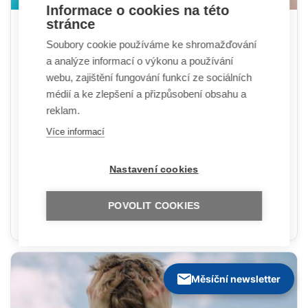
Informace o cookies na této
stránce
Vláda podpořila zákaz mobilů na školách.
Soubory cookie používáme ke shromažďování
Předložil ho Plaga a Babiš, platit má od
a analýze informací o výkonu a používání
příštího září
webu, zajištění fungování funkcí ze sociálních
médií a ke zlepšení a přizpůsobení obsahu a
Zdroj: irozhlas.cz, 21.07.2026
reklam.
Zákaz používání mobilních telefonů a dalších
elektronických komunikačních zařízení ve školách,
Více informací
jehož uzákonění navrhli premiér Andrej Babiš (ANO) a
ministr školství Robert Plaga (za ANO), v pondělí podle
Nastavení cookies
očekávání podpořila vláda. Na tiskové konferenci
informoval o souhlasném stanovisku k novele školského
zákona Babiš, podle Plagy byla podpora kabinetu
POVOLIT COOKIES
jednomyslná.
Měsíční newsletter