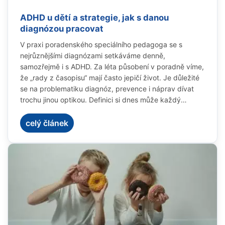
ADHD u dětí a strategie, jak s danou
diagnózou pracovat
V praxi poradenského speciálního pedagoga se s
nejrůznějšími diagnózami setkáváme denně,
samozřejmě i s ADHD. Za léta působení v poradně víme,
že „rady z časopisu“ mají často jepičí život. Je důležité
se na problematiku diagnóz, prevence i náprav dívat
trochu jinou optikou. Definici si dnes může každý
snadno vyhledat, ale hned v úvodu je důležité
připomenout, že diagnostika je velmi individuální a
celý článek
vychází pouze z popisu symptomů. Zejména u lehčích
forem často záleží na „dojmu“, který dítě při krátkém
vyšetření zanechá, a ten může být ovlivněn mnoha
faktory.