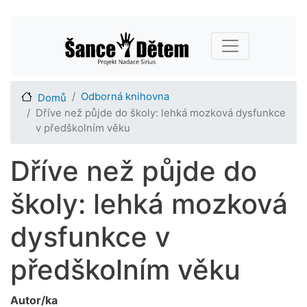
Přejít
Main navigation
k
hlavnímu
obsahu
Odborná knihovna
Domů
Dříve než půjde do školy: lehká mozková dysfunkce
v předškolním věku
Dříve než půjde do
školy: lehká mozková
dysfunkce v
předškolním věku
Autor/ka