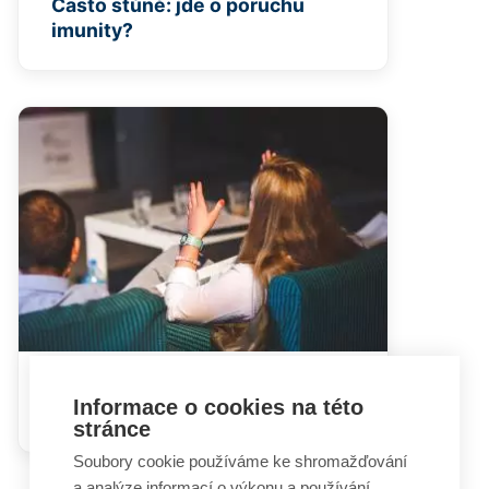
Často stůně: jde o poruchu
imunity?
Hádky rodičů mohou dětem
Informace o cookies na této
ublížit i prospět
stránce
Soubory cookie používáme ke shromažďování
a analýze informací o výkonu a používání