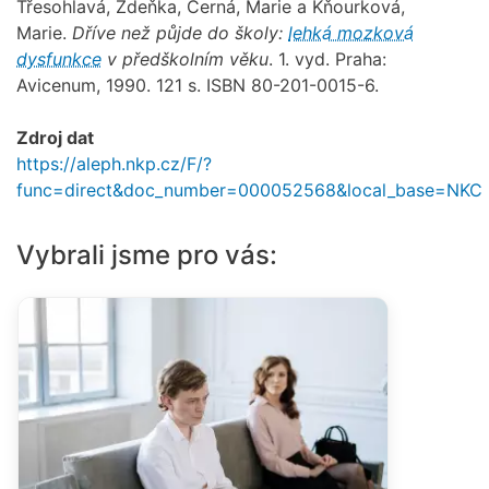
Třesohlavá, Zdeňka, Černá, Marie a Kňourková,
Marie.
Dříve než půjde do školy:
lehká mozková
dysfunkce
v předškolním věku
. 1. vyd. Praha:
Avicenum, 1990. 121 s. ISBN 80-201-0015-6.
Zdroj dat
https://aleph.nkp.cz/F/?
func=direct&doc_number=000052568&local_base=NKC
Vybrali jsme pro vás: