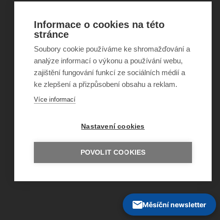
Informace o cookies na této
©
Obecně prospěšná společnost Sirius
, o.p.s.
stránce
2011–2026
Šance Dětem
Soubory cookie používáme ke shromažďování a
ISSN 1805-8876
analýze informací o výkonu a používání webu,
nazory@sancedetem.cz
zajištění fungování funkcí ze sociálních médií a
Odběr novinek e-mailem
Informace o webu
ke zlepšení a přizpůsobení obsahu a reklam.
Ochrana osobních údajů
Více informací
Nastavení cookies
POVOLIT COOKIES
Měsíční newsletter