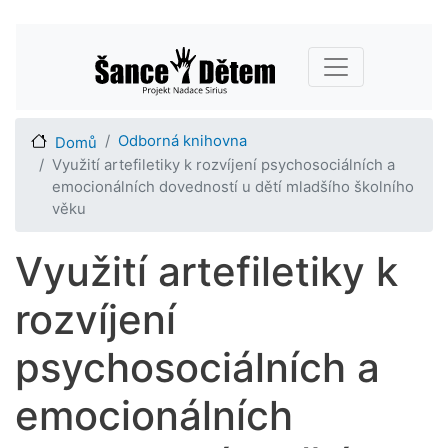
Přejít
Main navigation
k
hlavnímu
obsahu
Odborná knihovna
Domů
Využití artefiletiky k rozvíjení psychosociálních a
emocionálních dovedností u dětí mladšího školního
věku
Využití artefiletiky k
rozvíjení
psychosociálních a
emocionálních