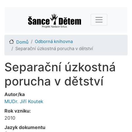
Přejít
Main navigation
k
hlavnímu
obsahu
Odborná knihovna
Domů
Separační úzkostná porucha v dětství
Separační úzkostná
porucha v dětství
Autor/ka
MUDr. Jiří Koutek
Rok vzniku:
2010
Jazyk dokumentu