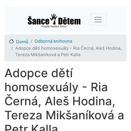
Přejít
Main navigation
k
hlavnímu
obsahu
Odborná knihovna
Domů
Adopce dětí homosexuály - Ria Černá, Aleš Hodina,
Tereza Mikšaníková a Petr Kalla
Adopce dětí
homosexuály - Ria
Černá, Aleš Hodina,
Tereza Mikšaníková a
Petr Kalla