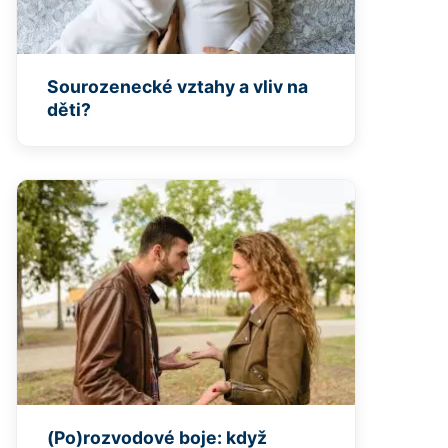
Sourozenecké vztahy a vliv na
děti?
(Po)rozvodové boje: když