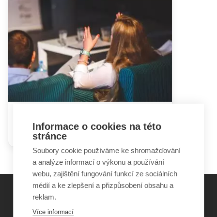
Hádky rodičů mohou dětem
Informace o cookies na této
ublížit i prospět
stránce
Soubory cookie používáme ke shromažďování
a analýze informací o výkonu a používání
webu, zajištění fungování funkcí ze sociálních
médií a ke zlepšení a přizpůsobení obsahu a
reklam.
©
Obecně prospěšná společnost Sirius
, o.p.s.
Více informací