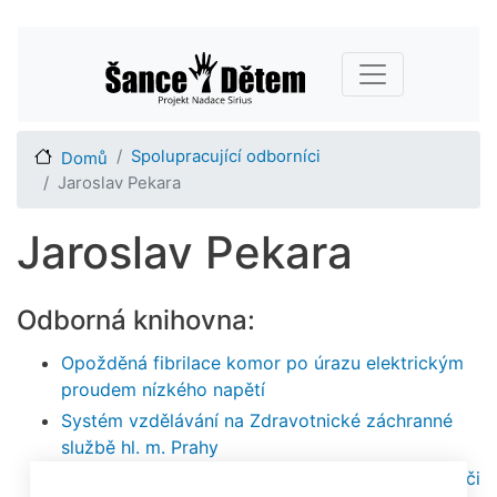
Přejít
Main navigation
k
hlavnímu
obsahu
Spolupracující odborníci
Domů
Jaroslav Pekara
Jaroslav Pekara
Odborná knihovna:
Opožděná fibrilace komor po úrazu elektrickým
proudem nízkého napětí
Systém vzdělávání na Zdravotnické záchranné
službě hl. m. Prahy
Infuzní terapie v přednemocniční neodkladné péči