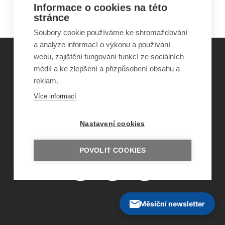
ve 21. století v České republice
Informace o cookies na této
stránce
Soubory cookie používáme ke shromažďování
a analýze informací o výkonu a používání
webu, zajištění fungování funkcí ze sociálních
médií a ke zlepšení a přizpůsobení obsahu a
©
Obecně prospěšná společnost Sirius
, o.p.s.
reklam.
2011–2026
Více informací
Šance Dětem
ISSN 1805-8876
nazory@sancedetem.cz
Nastavení cookies
Odběr novinek e-mailem
Informace o webu
Ochrana osobních údajů
POVOLIT COOKIES
Měsíční newsletter