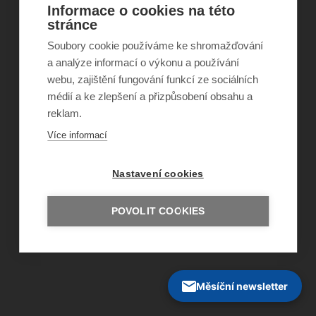
Informace o cookies na této
©
Obecně prospěšná společnost Sirius
, o.p.s.
stránce
2011–2026
Soubory cookie používáme ke shromažďování
Šance Dětem
ISSN 1805-8876
a analýze informací o výkonu a používání
nazory@sancedetem.cz
webu, zajištění fungování funkcí ze sociálních
Odběr novinek e-mailem
médií a ke zlepšení a přizpůsobení obsahu a
Informace o webu
reklam.
Ochrana osobních údajů
Více informací
Nastavení cookies
POVOLIT COOKIES
Měsíční newsletter