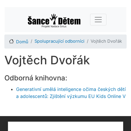
Přejít
Main navigation
k
hlavnímu
obsahu
Spolupracující odborníci
Vojtěch Dvořák
Domů
Vojtěch Dvořák
Odborná knihovna:
Generativní umělá inteligence očima českých dětí
a adolescentů: Zjištění výzkumu EU Kids Online V