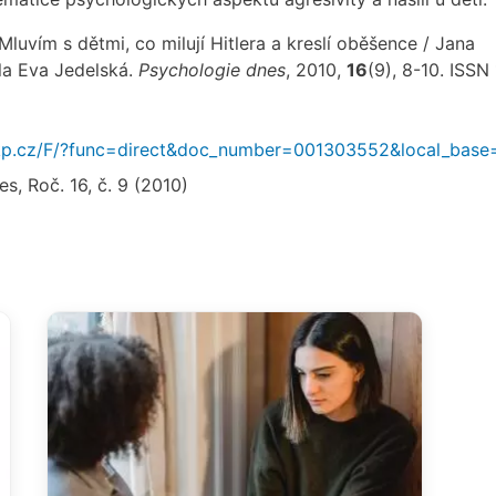
 Mluvím s dětmi, co milují Hitlera a kreslí oběšence / Jana
la Eva Jedelská.
Psychologie dnes
, 2010,
16
(9), 8-10. ISSN
.nkp.cz/F/?func=direct&doc_number=001303552&local_bas
s, Roč. 16, č. 9 (2010)