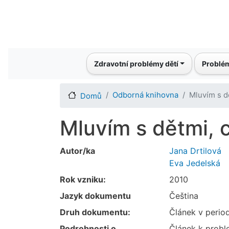
Main navigation
Zdravotní problémy dětí
Problém
Odborná knihovna
Mluvím s dě
Domů
Mluvím s dětmi, c
Autor/ka
Jana Drtilová
Eva Jedelská
Rok vzniku:
2010
Jazyk dokumentu
Čeština
Druh dokumentu:
Článek v perio
Podrobnosti o
Článek k proble