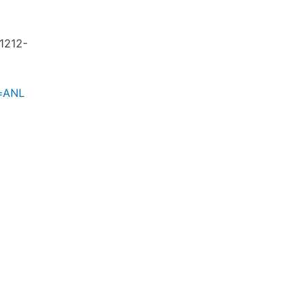
 1212-
e=ANL