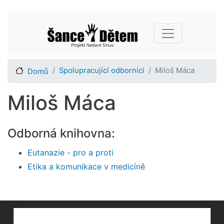
Přejít
Main navigation
k
hlavnímu
obsahu
Spolupracující odborníci
Miloš Máca
Domů
Miloš Máca
Odborná knihovna:
Eutanazie - pro a proti
Etika a komunikace v medicíně