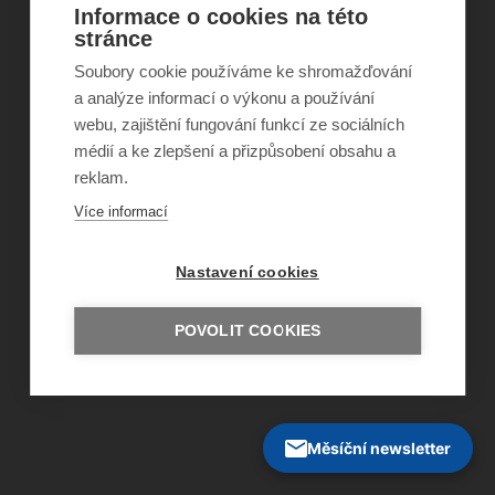
Informace o cookies na této
©
Obecně prospěšná společnost Sirius
, o.p.s.
stránce
2011–2026
Soubory cookie používáme ke shromažďování
Šance Dětem
a analýze informací o výkonu a používání
ISSN 1805-8876
nazory@sancedetem.cz
webu, zajištění fungování funkcí ze sociálních
Odběr novinek e-mailem
médií a ke zlepšení a přizpůsobení obsahu a
Informace o webu
reklam.
Ochrana osobních údajů
Více informací
Nastavení cookies
POVOLIT COOKIES
Měsíční newsletter