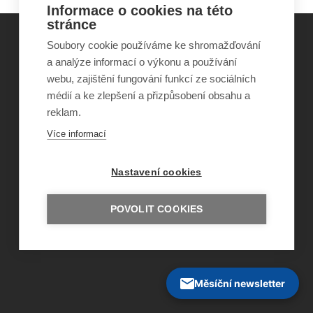
Informace o cookies na této
stránce
Soubory cookie používáme ke shromažďování
a analýze informací o výkonu a používání
©
Obecně prospěšná společnost Sirius
, o.p.s.
webu, zajištění fungování funkcí ze sociálních
2011–2026
médií a ke zlepšení a přizpůsobení obsahu a
Šance Dětem
ISSN 1805-8876
reklam.
nazory@sancedetem.cz
Více informací
Odběr novinek e-mailem
Informace o webu
Ochrana osobních údajů
Nastavení cookies
POVOLIT COOKIES
Měsíční newsletter