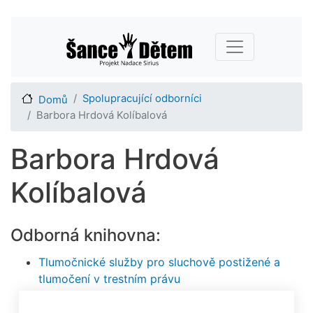
Přejít
Main navigation
k
hlavnímu
obsahu
Spolupracující odborníci
Domů
Barbora Hrdová Kolíbalová
Barbora Hrdová
Kolíbalová
Odborná knihovna:
Tlumočnické služby pro sluchově postižené a
tlumočení v trestním právu