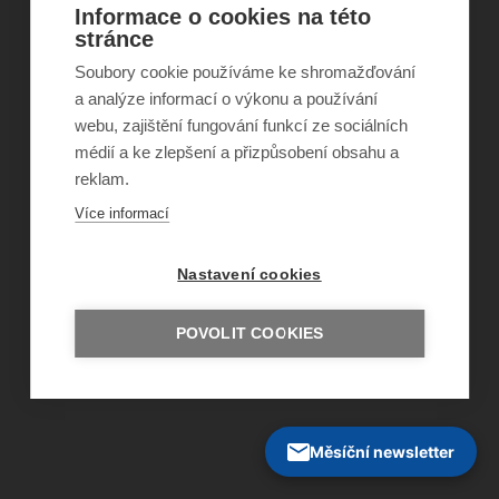
Informace o cookies na této
stránce
©
Obecně prospěšná společnost Sirius
, o.p.s.
Soubory cookie používáme ke shromažďování
2011–2026
a analýze informací o výkonu a používání
Šance Dětem
ISSN 1805-8876
webu, zajištění fungování funkcí ze sociálních
nazory@sancedetem.cz
médií a ke zlepšení a přizpůsobení obsahu a
Odběr novinek e-mailem
reklam.
Informace o webu
Ochrana osobních údajů
Více informací
Nastavení cookies
POVOLIT COOKIES
Měsíční newsletter