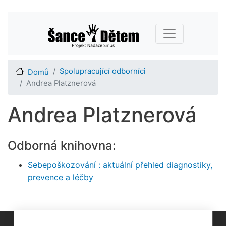
Přejít
Main navigation
k
hlavnímu
obsahu
Spolupracující odborníci
Domů
Andrea Platznerová
Andrea Platznerová
Odborná knihovna:
Sebepoškozování : aktuální přehled diagnostiky,
prevence a léčby