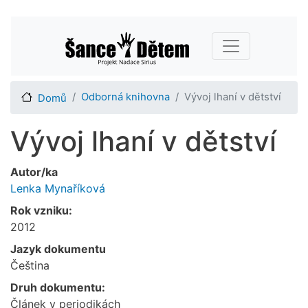
Přejít
Main navigation
k
hlavnímu
obsahu
Odborná knihovna
Vývoj lhaní v dětství
Domů
Vývoj lhaní v dětství
Autor/ka
Lenka Mynaříková
Rok vzniku:
2012
Jazyk dokumentu
Čeština
Druh dokumentu:
Článek v periodikách