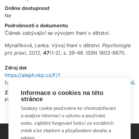
Online dostupnost
Ne
Podrobnosti o dokumentu
Článek zabývající se vývojem lhaní v dětství.
Mynaříková, Lenka. Vývoj lhaní v dětství.
Psychologie
pro praxi
, 2012,
47
(1-2), s. 39-48. ISSN 1803-8670.
Zdroj dat
https://aleph.nkp.cz/F/?
func=direct&doc_number=001454644&local_base=ANL
Zdrojové periodikum / Zdrojový web
Informace o cookies na této
stránce
Psychologie pro praxi, Roč. 47, č. 1-2 (2012)
Soubory cookie používáme ke shromažďování
a analýze informací o výkonu a používání
webu, zajištění fungování funkcí ze sociálních
médií a ke zlepšení a přizpůsobení obsahu a
reklam.