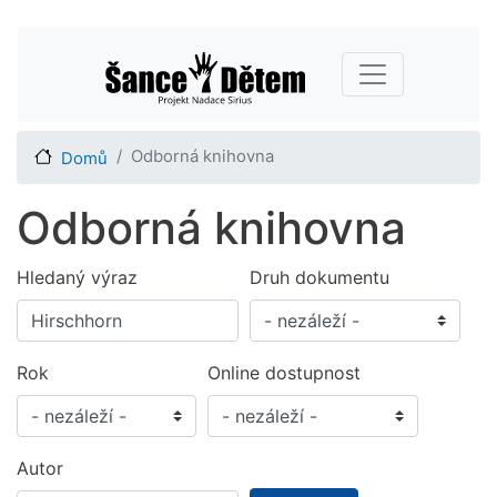
Přejít
Main navigation
k
hlavnímu
obsahu
Odborná knihovna
Domů
Odborná knihovna
Hledaný výraz
Druh dokumentu
Rok
Online dostupnost
Autor