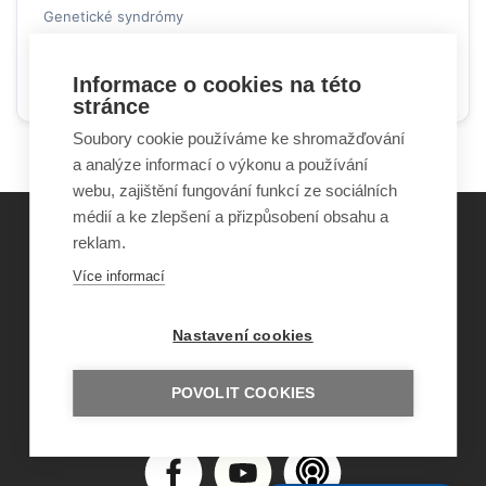
Genetické syndrómy
2023
Informace o cookies na této
Online dostupné
Článek v periodikách
stránce
Soubory cookie používáme ke shromažďování
a analýze informací o výkonu a používání
webu, zajištění fungování funkcí ze sociálních
médií a ke zlepšení a přizpůsobení obsahu a
reklam.
©
Obecně prospěšná společnost Sirius
, o.p.s.
Více informací
2011–2026
Šance Dětem
Nastavení cookies
ISSN 1805-8876
nazory@sancedetem.cz
Odběr novinek e-mailem
POVOLIT COOKIES
Informace o webu
Ochrana osobních údajů