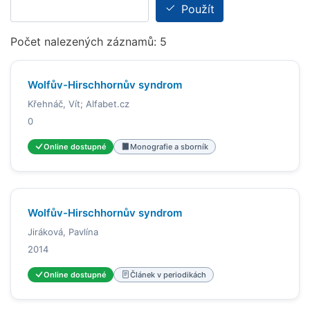
Použít
Počet nalezených záznamů: 5
Wolfův-Hirschhornův syndrom
Křehnáč, Vít; Alfabet.cz
0
Online dostupné
Monografie a sborník
Wolfův-Hirschhornův syndrom
Jiráková, Pavlína
2014
Online dostupné
Článek v periodikách